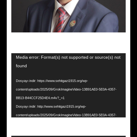
Video
Media error: Format(s) not supported or source(s) not
oynatıcı
found
Dosyayı indir: https://www.sehitgazi1915.org/wp-
content/uploads/2025/09/GrokImagineVideo-13B91AE0-5E0A-4357-
BB13-B44CCF25D4E4.m4v?_=1
Dosyayı indir: http://www.sehitgazi1915.org/wp-
content/uploads/2025/09/GrokImagineVideo-13B91AE0-5E0A-4357-
BB13-B44CCF25D4E4.m4v?_=1