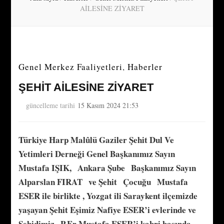
AİLESİNE ZİYARET
Genel Merkez Faaliyetleri
,
Haberler
ŞEHİT AİLESİNE ZİYARET
güncelleme tarihi
15 Kasım 2024 21:53
Türkiye Harp Malûlü Gaziler Şehit Dul Ve
Yetimleri Derneği Genel Başkanımız Sayın
Mustafa IŞIK, Ankara Şube Başkanımız Sayın
Alparslan FIRAT ve Şehit Çocuğu Mustafa
ESER ile birlikte , Yozgat ili Saraykent ilçemizde
yaşayan Şehit Eşimiz Nafiye ESER’i evlerinde ve
Şehidimiz P.Er Mustafa ESER’i kabri başında