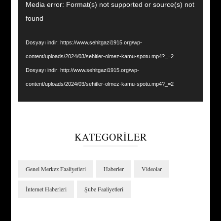
Video
Media error: Format(s) not supported or source(s) not
oynatıcı
found
Dosyayı indir: https://www.sehitgazi1915.org/wp-
content/uploads/2024/03/sehitler-olmez-kamu-spotu.mp4?_=2
Dosyayı indir: http://www.sehitgazi1915.org/wp-
content/uploads/2024/03/sehitler-olmez-kamu-spotu.mp4?_=2
KATEGORILER
Genel Merkez Faaliyetleri
Haberler
Videolar
İnternet Haberleri
Şube Faaliyetleri