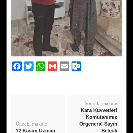
Facebook
Twitter
WhatsApp
Gmail
Email
Outlook.com
Yazı
Sonraki makale
dolaşımı
Kara Kuvvetleri
Komutanımız
Önceki makale
Orgeneral Sayın
12 Kasım Uzman
Selçuk